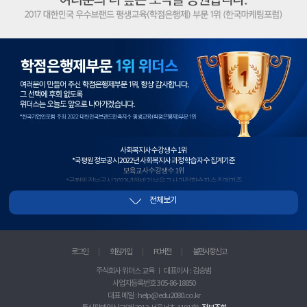
학
점
은
행
제
1
위
사회복지사 수강생 수 1위
*국평원 정보공시 2022년 사회복지사 과정 학습자 수 집계기준
보육교사 수강생 수 1위
*국평원 정보공시 2022년 하반기 보육교사 과정 학습자 수 집계기준
사회복지사+보육교사 수강생 수 1위
전체보기
*국평원 정보공시, 2022년 하반기 사회복지사+보육교사 과정 이수 과목 학습자 수 합산 기준
2년 연속 평생교육사 수강생 수 1위
*국평원 정보공시 2021년~2022년 평생교육사 과정 학습자 수 집계기준
청소년지도사 수강생 수 1위
*국평원 정보공시 2021년 하반기 청소년지도사 과정 학습자 수 집계기준
로그인
회원가입
PC버전
불편사항 신고
실습과목 수강생 수 1위
*국평원 정보공시 2022년 상반기 사회복지+보육+평생교육+한국어교원 실습과목 학습자수 집계기준
주식회사 위더스 교육 ㅣ 대표이사 : 김승범
사이트 방문자수 1위
사업자등록번호 305-86-18850
*랭키닷컴 2018년 3월 2주차 기준
우수 브랜드 대상 1위
대표 메일 : help@edu2080.co.kr
*한국마케팅포럼 선정 2017 대한민국 우수브랜드 대상 평생교육(학점은행) 부문