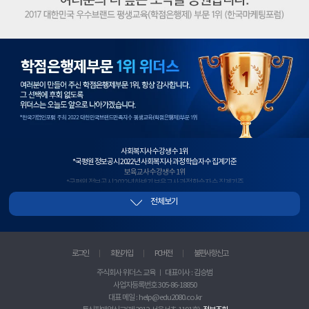
학
점
은
행
제
1
위
사회복지사 수강생 수 1위
*국평원 정보공시 2022년 사회복지사 과정 학습자 수 집계기준
보육교사 수강생 수 1위
*국평원 정보공시 2022년 하반기 보육교사 과정 학습자 수 집계기준
사회복지사+보육교사 수강생 수 1위
전체보기
*국평원 정보공시, 2022년 하반기 사회복지사+보육교사 과정 이수 과목 학습자 수 합산 기준
2년 연속 평생교육사 수강생 수 1위
*국평원 정보공시 2021년~2022년 평생교육사 과정 학습자 수 집계기준
청소년지도사 수강생 수 1위
*국평원 정보공시 2021년 하반기 청소년지도사 과정 학습자 수 집계기준
로그인
회원가입
PC버전
불편사항 신고
실습과목 수강생 수 1위
*국평원 정보공시 2022년 상반기 사회복지+보육+평생교육+한국어교원 실습과목 학습자수 집계기준
주식회사 위더스 교육 ㅣ 대표이사 : 김승범
사이트 방문자수 1위
사업자등록번호 305-86-18850
*랭키닷컴 2018년 3월 2주차 기준
우수 브랜드 대상 1위
대표 메일 : help@edu2080.co.kr
*한국마케팅포럼 선정 2017 대한민국 우수브랜드 대상 평생교육(학점은행) 부문