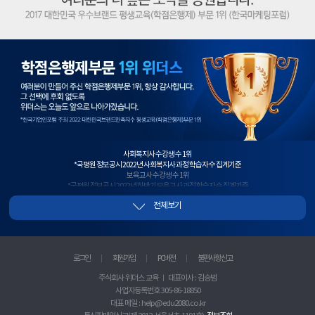
학
점
은
행
제
1
위
사회복지사 수강생 수 1위
*국평원 정보공시 2022년 사회복지사 과정 학습자 수 집계기준
보육교사 수강생 수 1위
*국평원 정보공시 2022년 하반기 보육교사 과정 학습자 수 집계기준
사회복지사+보육교사 수강생 수 1위
전체보기
*국평원 정보공시, 2022년 하반기 사회복지사+보육교사 과정 이수 과목 학습자 수 합산 기준
2년 연속 평생교육사 수강생 수 1위
*국평원 정보공시 2021년~2022년 평생교육사 과정 학습자 수 집계기준
청소년지도사 수강생 수 1위
*국평원 정보공시 2021년 하반기 청소년지도사 과정 학습자 수 집계기준
로그인
회원가입
PC버전
불편사항 신고
실습과목 수강생 수 1위
*국평원 정보공시 2022년 상반기 사회복지+보육+평생교육+한국어교원 실습과목 학습자수 집계기준
주식회사 위더스 교육 ㅣ 대표이사 : 김승범
사이트 방문자수 1위
사업자등록번호 305-86-18850
*랭키닷컴 2018년 3월 2주차 기준
우수 브랜드 대상 1위
대표 메일 : help@edu2080.co.kr
*한국마케팅포럼 선정 2017 대한민국 우수브랜드 대상 평생교육(학점은행) 부문