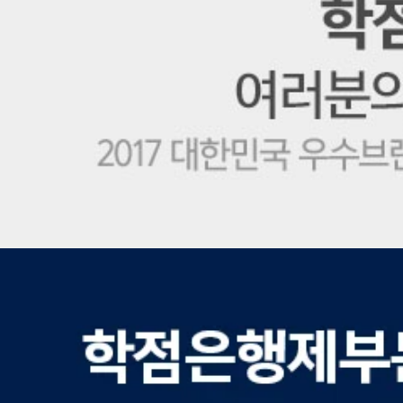
학
점
은
행
제
1
위