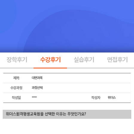
장학후기
수강후기
실습후기
면접후기
제목
대면과목
수강과정
과정선택
작성일
****
작성자
위더스