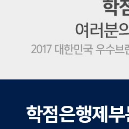
학
점
은
행
제
1
위