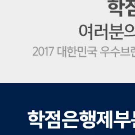
학
점
은
행
제
1
위