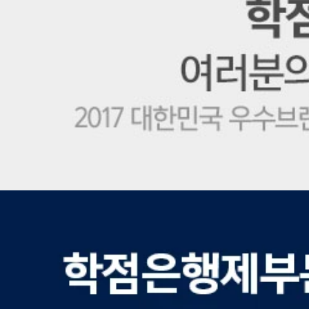
학
점
은
행
제
1
위