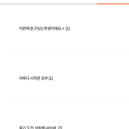
이번에 듣구있는학생이에요ㅎ (1)
미루다 시작한 공부 (1)
용기,도전,성취를 내손에.. (2)