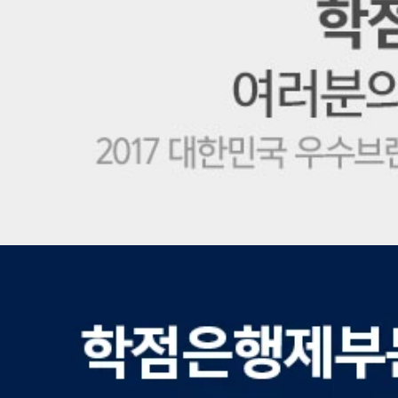
학
점
은
행
제
1
위